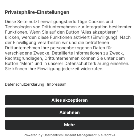
TANGRAM PLANWERKSTATT ·
TEL:
03834-89499-5
·
MAIL:
INFO@TANGRAM-PLANWERKSTATT.DE
KONTAKT
DOWNLOADS
DATENSCHUTZ