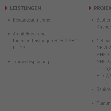
LEISTUNGEN
PROJE
Bestandsaufnahme
Bauher
Kirche
Architekten- und
Ingenieurleistungen HOAI LPH 1
Gebäud
bis 19
NF 702
HNF 35
Tragwerksplanung
NNF 22
TF 55,
VF 62,
Baukost
Planun