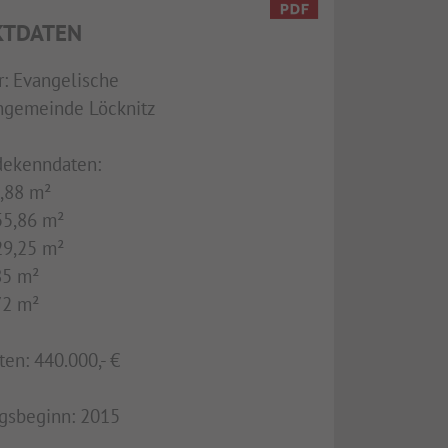
KTDATEN
r: Evangelische
ngemeinde Löcknitz
ekenndaten:
,88 m²
5,86 m²
9,25 m²
85 m²
72 m²
en: 440.000,- €
gsbeginn: 2015